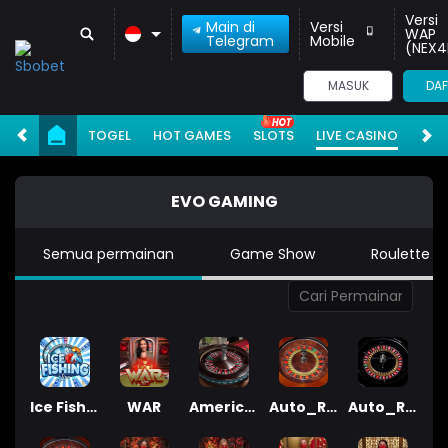
Versi
Main di
Versi
WAP
Telegram
Mobile
(NEX4
MASUK
DAF
TOGEL
HOT GAMES
SLOTS
LIVE CASINO
RAC
EVO GAMING
Semua permainan
Game Show
Roulette
Ice Fishing
WAR
American_Roulette
Auto_Roulette
Auto_Roulette_La_Partage