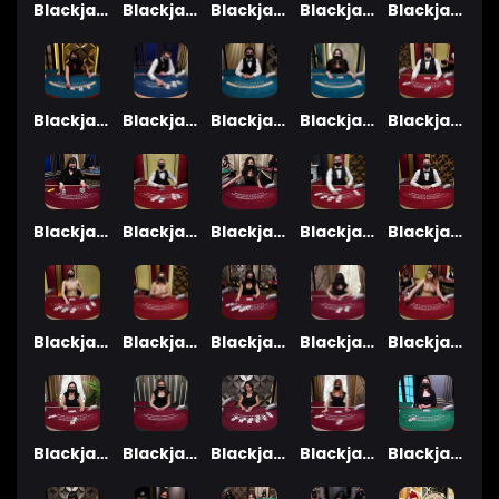
Blackjack_Party
Blackjack_Platinum_VIP
Blackjack_Silver_1
Blackjack_Silver_2
Blackjack_Silver_3
Blackjack_Silver_4
Blackjack_Silver_5
Blackjack_Silver_6
Blackjack_Silver_7
Blackjack_VIP_A
Blackjack_VIP_Alpha
Blackjack_VIP_B
Blackjack_VIP_Beta
Blackjack_VIP_C
Blackjack_VIP_D
Blackjack_VIP_E
Blackjack_VIP_G
Blackjack_VIP_Gamma
Blackjack_VIP_H
Blackjack_VIP_I
Blackjack_VIP_L
Blackjack_VIP_M
Blackjack_VIP_N
Blackjack_VIP_Q
Blackjack_VIP_x