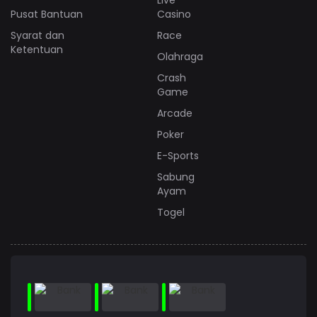
Pusat Bantuan
Casino
Syarat dan
Race
Ketentuan
Olahraga
Crash
Game
Arcade
Poker
E-Sports
Sabung
Ayam
Togel