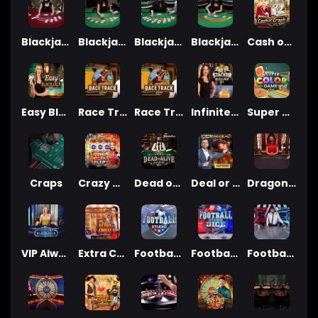
Blackjack_VIP_Z
Blackjack_White_A
Blackjack_White_B
Blackjack_White_C
Cash or Crash
Easy Blackjack
Race Track
Race Track First Person
Infinite Bet Stacker Blackjack
Super Color Game
Craps
Crazy Coin Flip
Dead or Alive: Saloon
Deal or No Deal
Dragon_Tiger
VIP Always 6 Blackjack 1
Extra Chilli Epic Spin
Football Studio
Football Studio Dice
Football_Studio